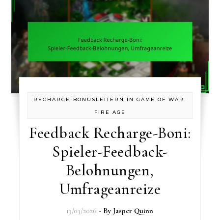
RECHARGE-BONUSLEITERN IN GAME OF WAR:
FIRE AGE
Feedback Recharge-Boni:
Spieler-Feedback-
Belohnungen,
Umfrageanreize
13/03/2026
- By
Jasper Quinn