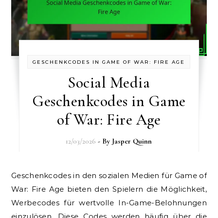
GESCHENKCODES IN GAME OF WAR: FIRE AGE
Social Media
Geschenkcodes in Game
of War: Fire Age
12/03/2026
- By
Jasper Quinn
Geschenkcodes in den sozialen Medien für Game of
War: Fire Age bieten den Spielern die Möglichkeit,
Werbecodes für wertvolle In-Game-Belohnungen
einzulösen. Diese Codes werden häufig über die