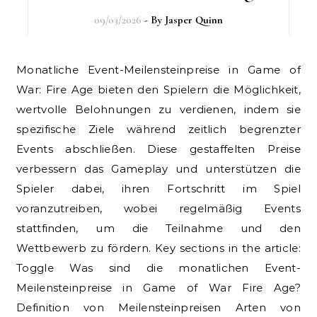
09/03/2026
- By
Jasper Quinn
Monatliche Event-Meilensteinpreise in Game of
War: Fire Age bieten den Spielern die Möglichkeit,
wertvolle Belohnungen zu verdienen, indem sie
spezifische Ziele während zeitlich begrenzter
Events abschließen. Diese gestaffelten Preise
verbessern das Gameplay und unterstützen die
Spieler dabei, ihren Fortschritt im Spiel
voranzutreiben, wobei regelmäßig Events
stattfinden, um die Teilnahme und den
Wettbewerb zu fördern. Key sections in the article:
Toggle Was sind die monatlichen Event-
Meilensteinpreise in Game of War Fire Age?
Definition von Meilensteinpreisen Arten von