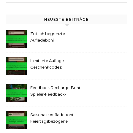
NEUESTE BEITRÄGE
Zeitlich begrenzte
Aufladeboni:
Dringlichkeitsbelohnungen,
Zeitbeschränkungen
Limitierte Auflage
Geschenkcodes:
Einzigartige Belohnungen,
zeitlich begrenzt
Feedback Recharge-Boni:
Spieler-Feedback-
Belohnungen,
Umfrageanreize
Saisonale Aufladeboni:
Feiertagsbezogene
Belohnungen, Themenboni