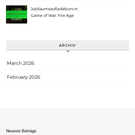
Jubiläumsaufladeboni in
Game of War: Fire Age
ARCHIV
March 2026
February 2026
Neueste Beiträge