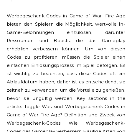
Werbegeschenk-Codes in Game of War: Fire Age
bieten den Spielern die Möglichkeit, wertvolle In-
Game-Belohnungen einzulösen, darunter
Ressourcen und Boosts, die das Gameplay
erheblich verbessern können. Um von diesen
Codes zu profitieren, müssen die Spieler einen
einfachen Einlösungsprozess im Spiel befolgen. Es
ist wichtig zu beachten, dass diese Codes oft ein
Ablaufdatum haben, daher ist es entscheidend, sie
zeitnah zu verwenden, um die Vorteile zu genießen,
bevor sie ungültig werden. Key sections in the
article: Toggle Was sind Werbegeschenk-Codes in
Game of War Fire Age? Definition und Zweck von
Werbegeschenk-Codes Wie Werbegeschenk-
Codes das Gameplay verbessern Häufige Arten von