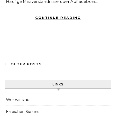
Häufige Missverständnisse über Aufladeboni…
CONTINUE READING
OLDER POSTS
LINKS
Wer wir sind
Erreichen Sie uns