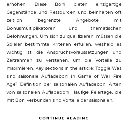
erhöhen. Diese Boni bieten einzigartige
Gegenstände und Ressourcen und beinhalten oft
zeitlich begrenzte Angebote mit
Bonusmultiplikatoren und thematischen
Belohnungen. Um sich zu qualifizieren, müssen die
Spieler bestimmte Kriterien erfüllen, weshalb es
wichtig ist, die Anspruchsvoraussetzungen und
Zeitrahmen zu verstehen, um die Vorteile zu
maximieren. Key sections in the article: Toggle Was
sind saisonale Aufladeboni in Game of War Fire
Age? Definition der saisonalen Aufladeboni Arten
von saisonalen Aufladeboni Häufige Feiertage, die
mit Boni verbunden sind Vorteile der saisonalen…
CONTINUE READING