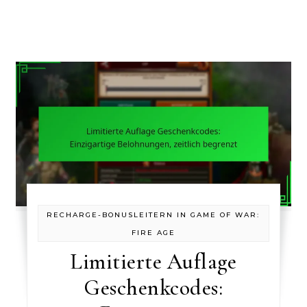
RECHARGE-BONUSLEITERN IN GAME OF WAR:
FIRE AGE
Limitierte Auflage
Geschenkcodes: