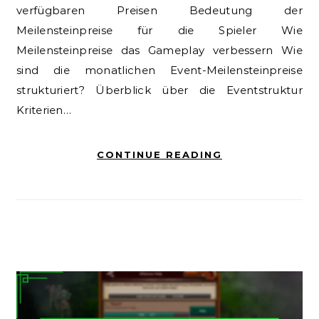
verfügbaren Preisen Bedeutung der
Meilensteinpreise für die Spieler Wie
Meilensteinpreise das Gameplay verbessern Wie
sind die monatlichen Event-Meilensteinpreise
strukturiert? Überblick über die Eventstruktur
Kriterien…
CONTINUE READING