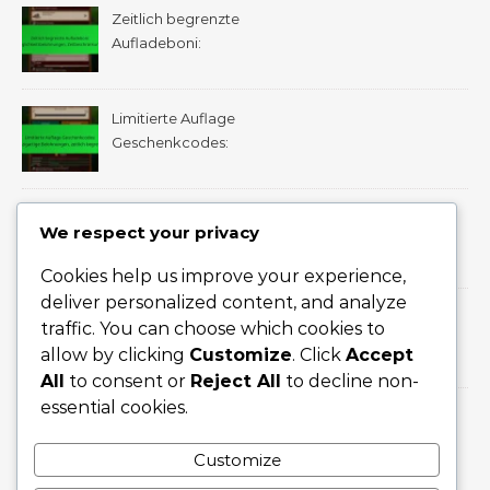
Zeitlich begrenzte
Aufladeboni:
Dringlichkeitsbelohnungen,
Zeitbeschränkungen
Limitierte Auflage
Geschenkcodes:
Einzigartige Belohnungen,
zeitlich begrenzt
Feedback Recharge-Boni:
We respect your privacy
Spieler-Feedback-
Belohnungen,
Cookies help us improve your experience,
Umfrageanreize
deliver personalized content, and analyze
Saisonale Aufladeboni:
traffic. You can choose which cookies to
Feiertagsbezogene
allow by clicking
Customize
. Click
Accept
Belohnungen, Themenboni
All
to consent or
Reject All
to decline non-
essential cookies.
Jubiläumsaufladeboni in
Game of War: Fire Age
Customize