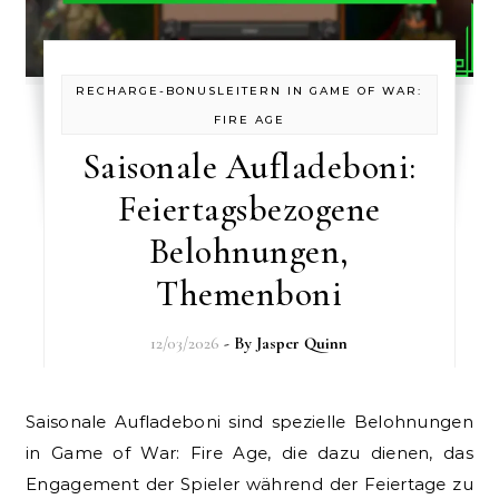
RECHARGE-BONUSLEITERN IN GAME OF WAR:
FIRE AGE
Saisonale Aufladeboni:
Feiertagsbezogene
Belohnungen,
Themenboni
12/03/2026
- By
Jasper Quinn
Saisonale Aufladeboni sind spezielle Belohnungen
in Game of War: Fire Age, die dazu dienen, das
Engagement der Spieler während der Feiertage zu