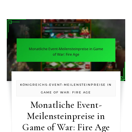
KÖNIGREICHS-EVENT-MEILENSTEINPREISE IN
GAME OF WAR: FIRE AGE
Monatliche Event-
Meilensteinpreise in
Game of War: Fire Age