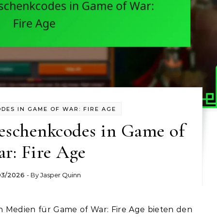
ES IN GAME OF WAR: FIRE AGE
eschenkcodes in Game of
r: Fire Age
03/2026
- By
Jasper Quinn