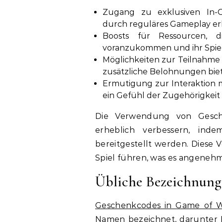
Zugang zu exklusiven In-G
durch reguläres Gameplay erhä
Boosts für Ressourcen, d
voranzukommen und ihr Spiele
Möglichkeiten zur Teilnahme 
zusätzliche Belohnungen bie
Ermutigung zur Interaktion m
ein Gefühl der Zugehörigkeit 
Die Verwendung von Gesche
erheblich verbessern, ind
bereitgestellt werden. Diese 
Spiel führen, was es angeneh
Übliche Bezeichnung
Geschenkcodes in Game of 
Namen bezeichnet, darunter 