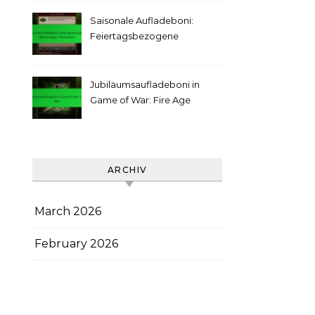
Umfrageanreize
Saisonale Aufladeboni:
Feiertagsbezogene
Belohnungen, Themenboni
Jubiläumsaufladeboni in
Game of War: Fire Age
ARCHIV
March 2026
February 2026