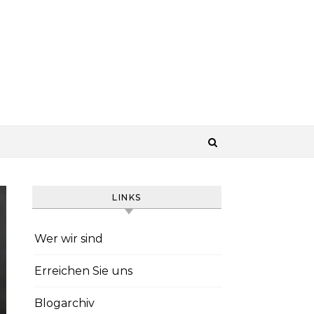
LINKS
Wer wir sind
Erreichen Sie uns
Blogarchiv