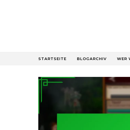
Skip to content
STARTSEITE
BLOGARCHIV
WER 