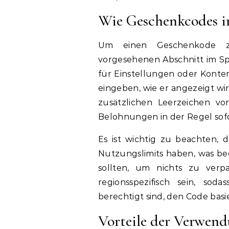
Wie Geschenkcodes i
Um einen Geschenkode z
vorgesehenen Abschnitt im Spi
für Einstellungen oder Konte
eingeben, wie er angezeigt wir
zusätzlichen Leerzeichen v
Belohnungen in der Regel sof
Es ist wichtig zu beachten,
Nutzungslimits haben, was bed
sollten, um nichts zu verp
regionsspezifisch sein, sodas
berechtigt sind, den Code bas
Vorteile der Verwen