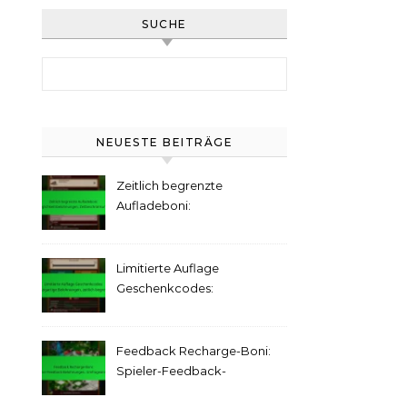
SUCHE
Search for:
NEUESTE BEITRÄGE
Zeitlich begrenzte
Aufladeboni:
Dringlichkeitsbelohnungen,
Zeitbeschränkungen
Limitierte Auflage
Geschenkcodes:
Einzigartige Belohnungen,
zeitlich begrenzt
Feedback Recharge-Boni:
Spieler-Feedback-
Belohnungen,