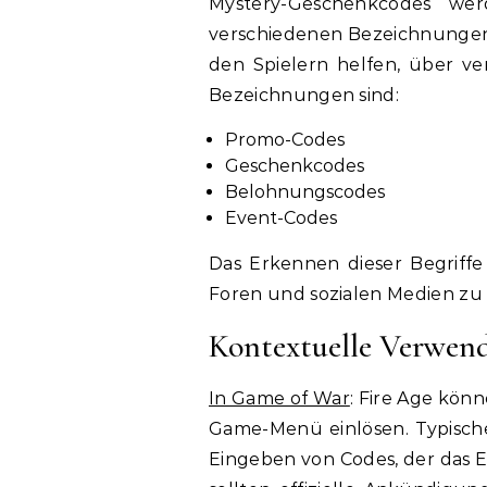
Mystery-Geschenkcodes we
verschiedenen Bezeichnungen 
den Spielern helfen, über ve
Bezeichnungen sind:
Promo-Codes
Geschenkcodes
Belohnungscodes
Event-Codes
Das Erkennen dieser Begriffe 
Foren und sozialen Medien zu
Kontextuelle Verwen
In Game of War
: Fire Age kön
Game-Menü einlösen. Typische
Eingeben von Codes, der das E