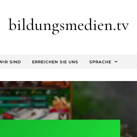
bildungsmedien.tv
WIR SIND
ERREICHEN SIE UNS
SPRACHE