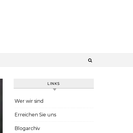
LINKS
Wer wir sind
Erreichen Sie uns
Blogarchiv