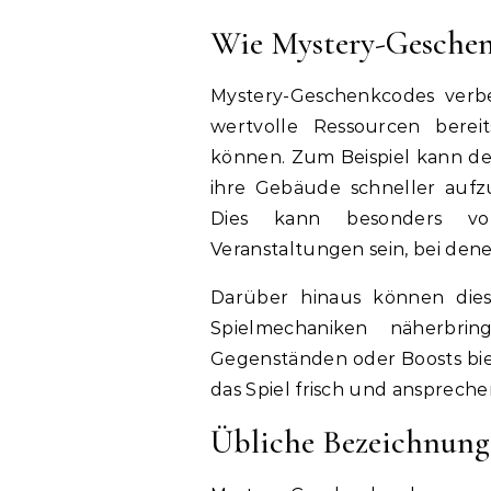
Wie Mystery-Geschen
Mystery-Geschenkcodes verbe
wertvolle Ressourcen bereit
können. Zum Beispiel kann der
ihre Gebäude schneller aufz
Dies kann besonders vort
Veranstaltungen sein, bei dene
Darüber hinaus können die
Spielmechaniken näherbri
Gegenständen oder Boosts biet
das Spiel frisch und anspreche
Übliche Bezeichnung