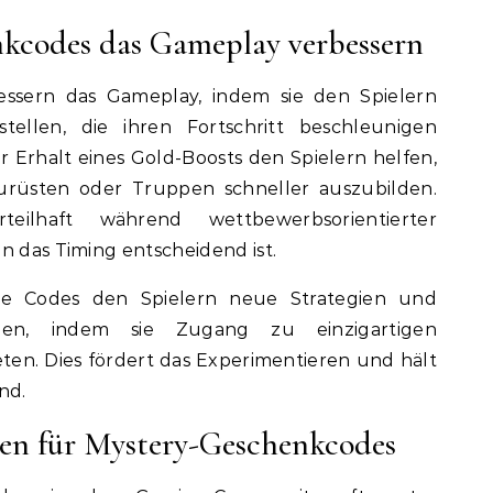
kcodes das Gameplay verbessern
ssern das Gameplay, indem sie den Spielern
stellen, die ihren Fortschritt beschleunigen
 Erhalt eines Gold-Boosts den Spielern helfen,
urüsten oder Truppen schneller auszubilden.
eilhaft während wettbewerbsorientierter
n das Timing entscheidend ist.
se Codes den Spielern neue Strategien und
ngen, indem sie Zugang zu einzigartigen
en. Dies fördert das Experimentieren und hält
nd.
en für Mystery-Geschenkcodes