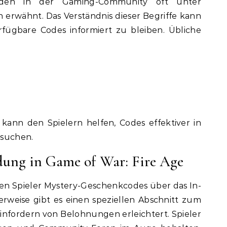
rden in der Gaming-Community oft unter
erwähnt. Das Verständnis dieser Begriffe kann
rfügbare Codes informiert zu bleiben. Übliche
kann den Spielern helfen, Codes effektiver in
 suchen.
dung in Game of War: Fire Age
nen Spieler Mystery-Geschenkcodes über das In-
rweise gibt es einen speziellen Abschnitt zum
infordern von Belohnungen erleichtert. Spieler