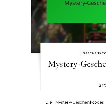
GESCHENKCOD
Mystery-Gesche
24/
Die Mystery-Geschenkcodes in Game of War: Fire Age sind spezielle