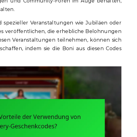
ungen und Community-Foren im Auge behalten,
alten.
spezieller Veranstaltungen wie Jubiläen oder
s veröffentlichen, die erhebliche Belohnungen
 diesen Veranstaltungen teilnehmen, können sich
schaffen, indem sie die Boni aus diesen Codes