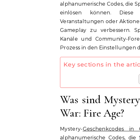
alphanumerische Codes, die S
einlösen können. Diese
Veranstaltungen oder Aktionen
Gameplay zu verbessern. Spi
Kanäle und Community-Foren 
Prozess in den Einstellungen d
Key sections in the artic
Was sind Mystery
War: Fire Age?
Mystery-
Geschenkcodes in
alphanumerische Codes, die