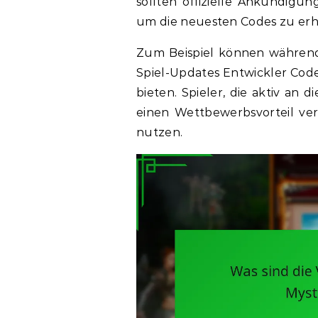
sollten offizielle Ankündig
um die neuesten Codes zu erh
Zum Beispiel können während 
Spiel-Updates Entwickler Code
bieten. Spieler, die aktiv an
einen Wettbewerbsvorteil ver
nutzen.