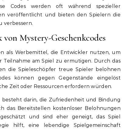
ese Codes werden oft während spezieller
n veröffentlicht und bieten den Spielern die
zu verbessern.
k von Mystery-Geschenkcodes
n als Werbemittel, die Entwickler nutzen, um
r Teilnahme am Spiel zu ermutigen. Durch das
n die Spieleschöpfer treue Spieler belohnen
odes können gegen Gegenstände eingelöst
che Zeit oder Ressourcen erfordern würden.
besteht darin, die Zufriedenheit und Bindung
ch das Bereitstellen kostenloser Belohnungen
tgeschätzt und sind eher geneigt, das Spiel
egie hilft, eine lebendige Spielgemeinschaft